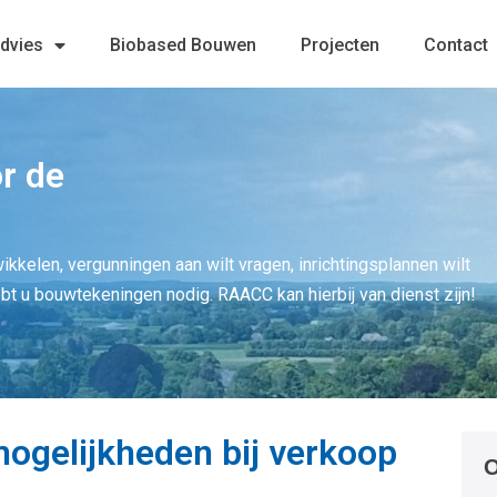
advies
Biobased Bouwen
Projecten
Contact
r de
twikkelen, vergunningen aan wilt vragen, inrichtingsplannen wilt
ebt u bouwtekeningen nodig. RAACC kan hierbij van dienst zijn!
ogelijkheden bij verkoop