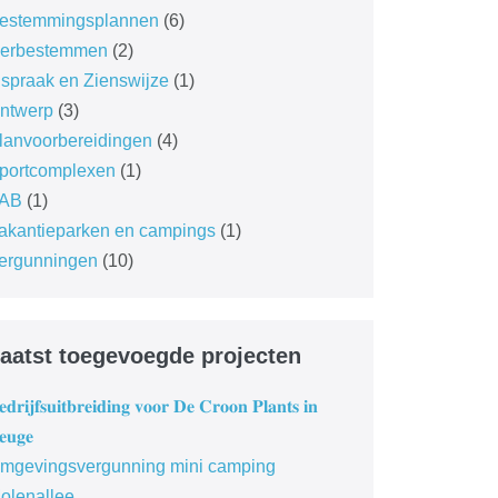
estemmingsplannen
(6)
erbestemmen
(2)
nspraak en Zienswijze
(1)
ntwerp
(3)
lanvoorbereidingen
(4)
portcomplexen
(1)
AB
(1)
akantieparken en campings
(1)
ergunningen
(10)
aatst toegevoegde projecten
𝐝𝐫𝐢𝐣𝐟𝐬𝐮𝐢𝐭𝐛𝐫𝐞𝐢𝐝𝐢𝐧𝐠 𝐯𝐨𝐨𝐫 𝐃𝐞 𝐂𝐫𝐨𝐨𝐧 𝐏𝐥𝐚𝐧𝐭𝐬 𝐢𝐧
𝐞𝐮𝐠𝐞
mgevingsvergunning mini camping
olenallee