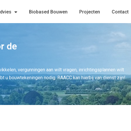
advies
Biobased Bouwen
Projecten
Contact
r de
twikkelen, vergunningen aan wilt vragen, inrichtingsplannen wilt
ebt u bouwtekeningen nodig. RAACC kan hierbij van dienst zijn!