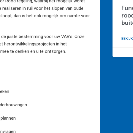
 Rood regeling, waarbij het mogelijk wordt
Fun
realiseren in ruil voor het slopen van oude
rood
t sloopt, dan is het ook mogelijk om ruimte voor
bui
an de juiste bestemming voor uw VAB’s. Onze
BEKIJK
t herontwikkelingsprojecten in het
 mee
te denken en u te ontzorgen.
oeken
onderbouwingen
splannen
anvragen