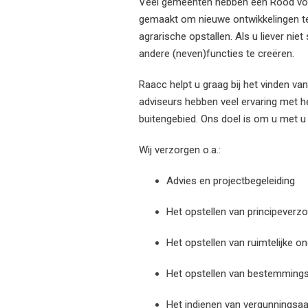
Veel gemeenten hebben een Rood voor
gemaakt om nieuwe ontwikkelingen te 
agrarische opstallen. Als u liever nie
andere (neven)functies te creëren.
Raacc helpt u graag bij het vinden v
adviseurs hebben veel ervaring met he
buitengebied. Ons doel is
om u met u
Wij verzorgen o.a.:
Advies en projectbegeleiding
Het opstellen van principeverz
Het opstellen van ruimtelijke 
Het opstellen van bestemming
Het indienen van vergunningsa