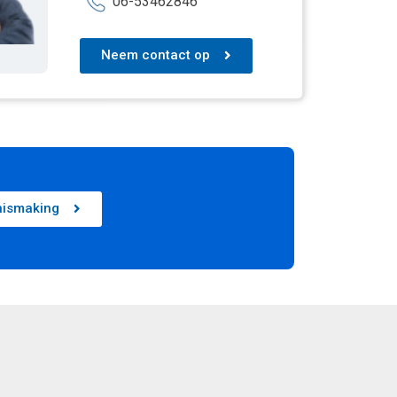
06-53462846
Neem contact op
nismaking