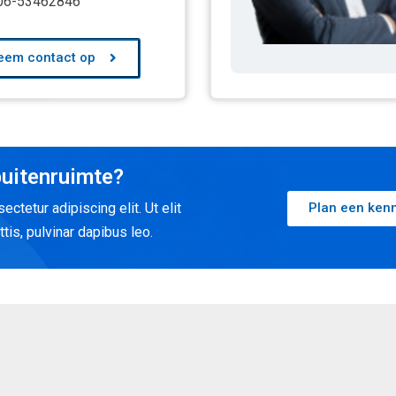
06-53462846
eem contact op
buitenruimte?
ctetur adipiscing elit. Ut elit
Plan een ken
tis, pulvinar dapibus leo.