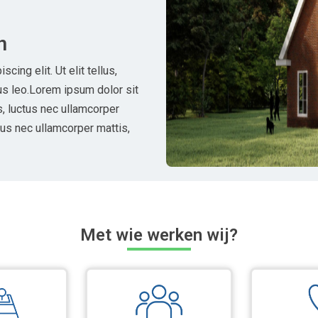
n
ing elit. Ut elit tellus,
us leo.Lorem ipsum dolor sit
us, luctus nec ullamcorper
ctus nec ullamcorper mattis,
Met wie werken wij?