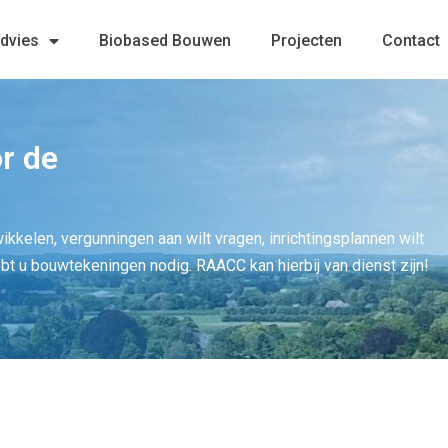
advies
Biobased Bouwen
Projecten
Contact
r de
twikkelen, vergunningen aan wilt vragen, inrichtingsplannen wilt
ebt u bouwtekeningen nodig. RAACC kan hierbij van dienst zijn!