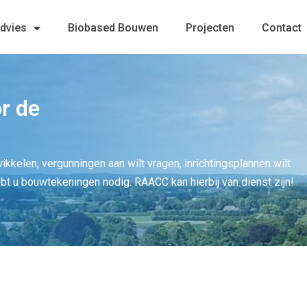
advies
Biobased Bouwen
Projecten
Contact
r de
twikkelen, vergunningen aan wilt vragen, inrichtingsplannen wilt
ebt u bouwtekeningen nodig. RAACC kan hierbij van dienst zijn!