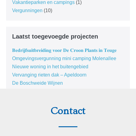
Vakantieparken en campings
(1)
Vergunningen
(10)
Laatst toegevoegde projecten
𝐁𝐞𝐝𝐫𝐢𝐣𝐟𝐬𝐮𝐢𝐭𝐛𝐫𝐞𝐢𝐝𝐢𝐧𝐠 𝐯𝐨𝐨𝐫 𝐃𝐞 𝐂𝐫𝐨𝐨𝐧 𝐏𝐥𝐚𝐧𝐭𝐬 𝐢𝐧 𝐓𝐞𝐮𝐠𝐞
Omgevingsvergunning mini camping Molenallee
Nieuwe woning in het buitengebied
Vervanging rieten dak – Apeldoorn
De Boschweide Wijnen
Contact