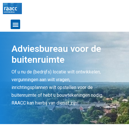
Adviesbureau voor de
buitenruimte
Of u nu de (bedrijfs) locatie wilt ontwikkelen,
vergunningen aan wilt vragen,
inrichtingsplannen wilt opstellen voor de
buitenruimte of hebt u bouwtekeningen nodig.
RAACC kan hierbij van dienst zijn!