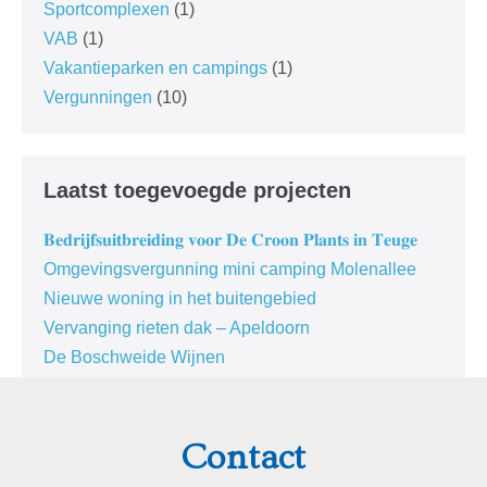
Sportcomplexen
(1)
VAB
(1)
Vakantieparken en campings
(1)
Vergunningen
(10)
Laatst toegevoegde projecten
𝐁𝐞𝐝𝐫𝐢𝐣𝐟𝐬𝐮𝐢𝐭𝐛𝐫𝐞𝐢𝐝𝐢𝐧𝐠 𝐯𝐨𝐨𝐫 𝐃𝐞 𝐂𝐫𝐨𝐨𝐧 𝐏𝐥𝐚𝐧𝐭𝐬 𝐢𝐧 𝐓𝐞𝐮𝐠𝐞
Omgevingsvergunning mini camping Molenallee
Nieuwe woning in het buitengebied
Vervanging rieten dak – Apeldoorn
De Boschweide Wijnen
Contact