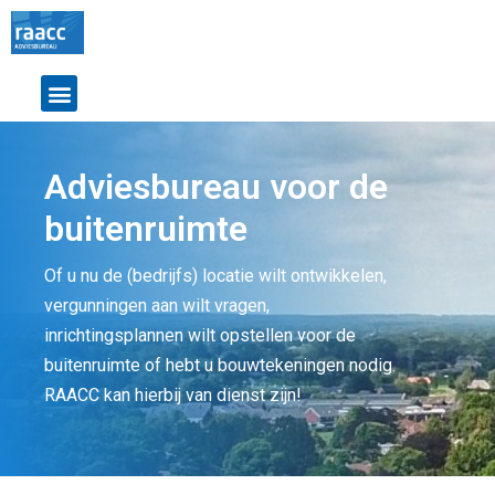
Adviesbureau voor de
buitenruimte
Of u nu de (bedrijfs) locatie wilt ontwikkelen,
vergunningen aan wilt vragen,
inrichtingsplannen wilt opstellen voor de
buitenruimte of hebt u bouwtekeningen nodig.
RAACC kan hierbij van dienst zijn!