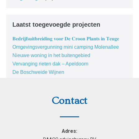
Laatst toegevoegde projecten
𝐁𝐞𝐝𝐫𝐢𝐣𝐟𝐬𝐮𝐢𝐭𝐛𝐫𝐞𝐢𝐝𝐢𝐧𝐠 𝐯𝐨𝐨𝐫 𝐃𝐞 𝐂𝐫𝐨𝐨𝐧 𝐏𝐥𝐚𝐧𝐭𝐬 𝐢𝐧 𝐓𝐞𝐮𝐠𝐞
Omgevingsvergunning mini camping Molenallee
Nieuwe woning in het buitengebied
Vervanging rieten dak – Apeldoorn
De Boschweide Wijnen
Contact
Adres: