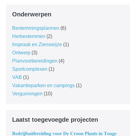
Onderwerpen
Bestemmingsplannen
(6)
Herbestemmen
(2)
Inspraak en Zienswijze
(1)
Ontwerp
(3)
Planvoorbereidingen
(4)
Sportcomplexen
(1)
VAB
(1)
Vakantieparken en campings
(1)
Vergunningen
(10)
Laatst toegevoegde projecten
𝐁𝐞𝐝𝐫𝐢𝐣𝐟𝐬𝐮𝐢𝐭𝐛𝐫𝐞𝐢𝐝𝐢𝐧𝐠 𝐯𝐨𝐨𝐫 𝐃𝐞 𝐂𝐫𝐨𝐨𝐧 𝐏𝐥𝐚𝐧𝐭𝐬 𝐢𝐧 𝐓𝐞𝐮𝐠𝐞