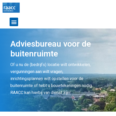
Adviesbureau voor de
buitenruimte
Of u nu de (bedrijfs) locatie wilt ontwikkelen,
vergunningen aan wilt vragen,
inrichtingsplannen wilt opstellen voor de
buitenruimte of hebt u bouwtekeningen nodig.
RAACC kan hierbij van dienst zijn!